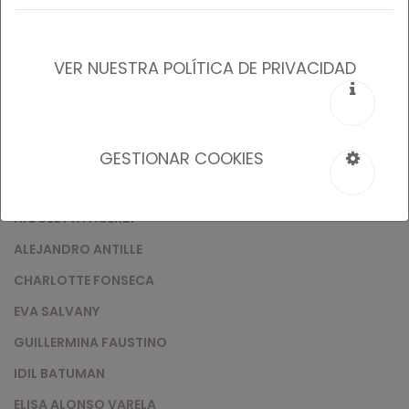
IRENE RAMOS
LUCÍA MENDOZA
PAOLA BUSIA
VER NUESTRA POLÍTICA DE PRIVACIDAD
KIKO PIZARRO
ROSA MARÍA LÓPEZ
LINES ESCRIGAS
GESTIONAR COOKIES
CLARA COT
NICOLETTA ACERBI
ALEJANDRO ANTILLE
CHARLOTTE FONSECA
EVA SALVANY
GUILLERMINA FAUSTINO
IDIL BATUMAN
ELISA ALONSO VARELA