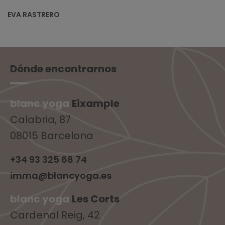
EVA RASTRERO
Dónde encontrarnos
blanc yoga
Eixample
Calabria, 87
08015 Barcelona
+34 93 325 68 74
imma@blancyoga.es
blanc yoga
Les Corts
Cardenal Reig, 42