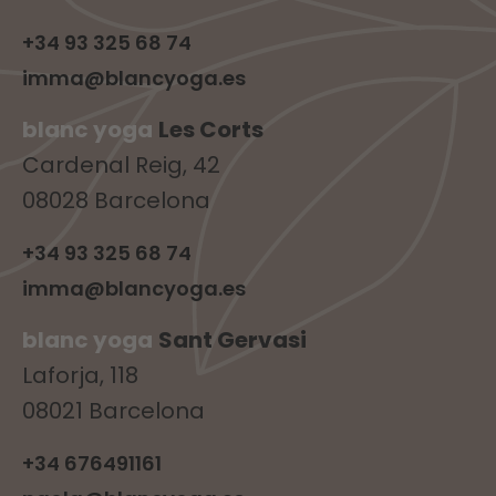
+34 93 325 68 74
imma@blancyoga.es
blanc yoga
Les Corts
Cardenal Reig, 42
08028 Barcelona
+34 93 325 68 74
imma@blancyoga.es
blanc yoga
Sant Gervasi
Laforja, 118
08021 Barcelona
+34 676491161