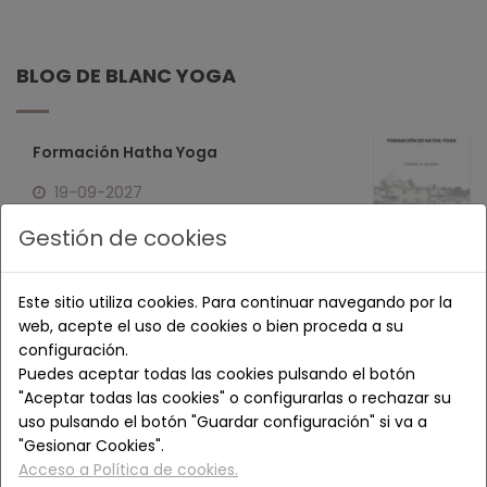
BLOG DE BLANC YOGA
Formación Hatha Yoga
19-09-2027
Gestión de cookies
Formación en Ayurveda
Tradicional
Este sitio utiliza cookies. Para continuar navegando por la
web, acepte el uso de cookies o bien proceda a su
26-10-2026
configuración.
Puedes aceptar todas las cookies pulsando el botón
Formación de Cuencos
"Aceptar todas las cookies" o configurarlas o rechazar su
Tibetanos y Vibración Cuántica
uso pulsando el botón "Guardar configuración" si va a
"Gesionar Cookies".
17-10-2026
Acceso a Política de cookies.