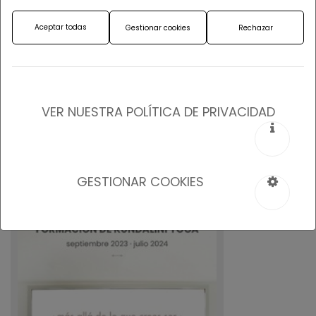
Formación Kundalini yoga
Aceptar todas
Gestionar cookies
Rechazar
12-09-2026
Círculo de mujeres
21-06-2026
VER NUESTRA POLÍTICA DE PRIVACIDAD
GESTIONAR COOKIES