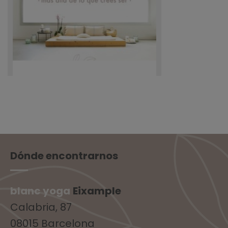
Dónde encontrarnos
blanc yoga
Eixample
Calabria, 87
08015 Barcelona