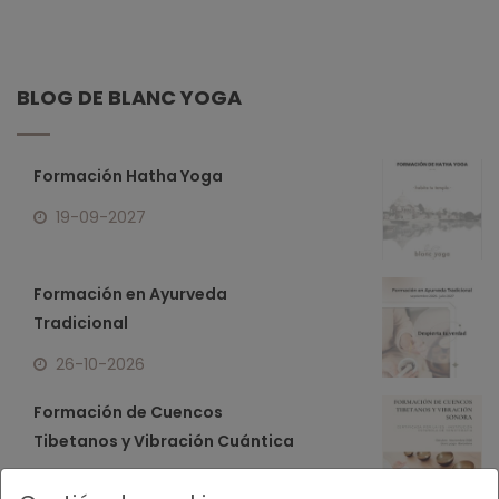
BLOG DE BLANC YOGA
Formación Hatha Yoga
19-09-2027
Formación en Ayurveda
Tradicional
26-10-2026
Formación de Cuencos
Tibetanos y Vibración Cuántica
17-10-2026