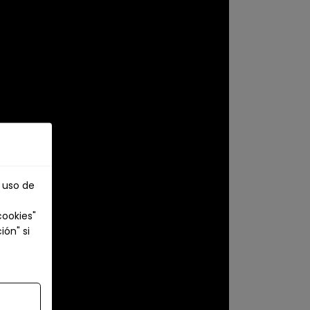
l uso de
cookies"
ión" si