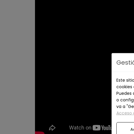
Gesti
Este sit
cookies 
Puedes a
o config
va a "Ge
Acceso a
A