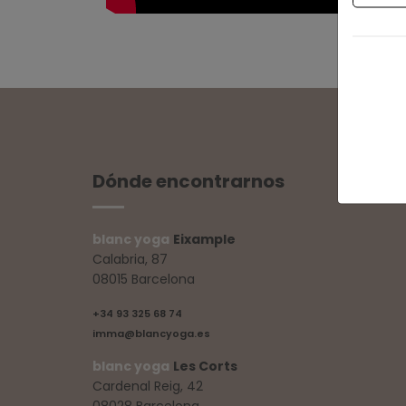
Dónde encontrarnos
blanc yoga
Eixample
Calabria, 87
08015 Barcelona
+34 93 325 68 74
imma@blancyoga.es
blanc yoga
Les Corts
Cardenal Reig, 42
08028 Barcelona