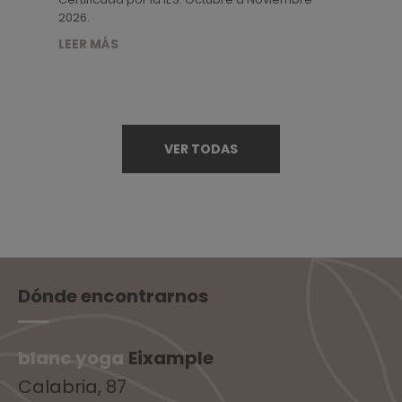
2026.
LEER MÁS
VER TODAS
Dónde encontrarnos
blanc yoga
Eixample
Calabria, 87