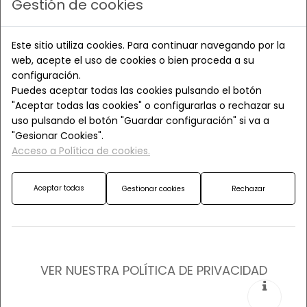
Gestión de cookies
Soy Imma Mindán, fundadora de blanc yoga y profesora
certificada por Yoga Alliance International y por la
Este sitio utiliza cookies. Para continuar navegando por la
Generalitat de Cataluña. blanc yoga nació como un
web, acepte el uso de cookies o bien proceda a su
espacio para acompañarte a vivir más plenamente, más
configuración.
enraizado, más conectado contigo mismo y mucho más
Puedes aceptar todas las cookies pulsando el botón
feliz.
"Aceptar todas las cookies" o configurarlas o rechazar su
uso pulsando el botón "Guardar configuración" si va a
Profesores: un equipo comprometido y
"Gesionar Cookies".
en formación continuada
Acceso a Política de cookies.
Conmigo, un equipo de profesores que entendemos el
yoga como un camino de vida. Enseñamos desde el
Aceptar todas
Gestionar cookies
Rechazar
corazón y al servicio pleno de las personas.
Conoce a quienes estarán a tu lado en cada práctica.
VER NUESTRA POLÍTICA DE PRIVACIDAD