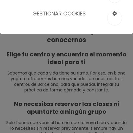
GESTIONAR COOKIES
Consulta los horarios y ven a
conocernos
Elige tu centro y encuentra el momento
ideal para ti
Sabemos que cada vida tiene su ritmo. Por eso, en blanc
yoga te ofrecemos horarios variados en nuestros tres
centros de Barcelona, para que puedas integrar tu
práctica de forma cómoda y constante.
No necesitas reservar las clases ni
apuntarte a ningún grupo
Solo tienes que venir al horario que te vaya bien y cuando
lo necesites sin reservar previamente, siempre hay un